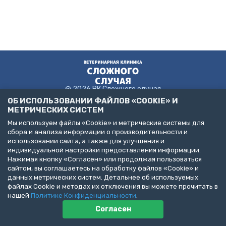
@ 2026 ВК Сложного случая
ОБ ИСПОЛЬЗОВАНИИ ФАЙЛОВ «COOKIE» И
МЕТРИЧЕСКИХ СИСТЕМ
Мы используем файлы «Cookie» и метрические системы для
Пользовательское соглашение
сбора и анализа информации о производительности и
Политика конфиденциальности
использовании сайта, а также для улучшения и
Публичная оферта
индивидуальной настройки предоставления информации.
ДЕЛАЙТЕ БИЗНЕС С НАМИ!
Нажимая кнопку «Согласен» или продолжая пользоваться
сайтом, вы соглашаетесь на обработку файлов «Cookie» и
Представлена информация об услугах следующих клиник:
данных метрических систем. Детальнее об используемых
Санкт-Петербург, пр. Народного Ополчения, д. 19, к. 1. (ООО
файлах Cookie и методах их отключения вы можете прочитать в
"НЕОТЛОЖНАЯ ВЕТЕРИНАРИЯ")
Санкт-Петербург, ул. Бухарестская, д. 122, к. 2 (ООО "КВМК")
нашей
Политике Конфиденциальности
.
Пушкин, Павловское шоссе, д. 101. (ООО "ВЦЦ")
Согласен