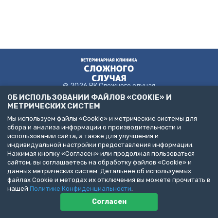
@ 2026 ВК Сложного случая
ОБ ИСПОЛЬЗОВАНИИ ФАЙЛОВ «COOKIE» И
МЕТРИЧЕСКИХ СИСТЕМ
Мы используем файлы «Cookie» и метрические системы для
Пользовательское соглашение
сбора и анализа информации о производительности и
Политика конфиденциальности
использовании сайта, а также для улучшения и
Публичная оферта
индивидуальной настройки предоставления информации.
ДЕЛАЙТЕ БИЗНЕС С НАМИ!
Нажимая кнопку «Согласен» или продолжая пользоваться
сайтом, вы соглашаетесь на обработку файлов «Cookie» и
Представлена информация об услугах следующих клиник:
данных метрических систем. Детальнее об используемых
Санкт-Петербург, пр. Народного Ополчения, д. 19, к. 1. (ООО
файлах Cookie и методах их отключения вы можете прочитать в
"НЕОТЛОЖНАЯ ВЕТЕРИНАРИЯ")
Санкт-Петербург, ул. Бухарестская, д. 122, к. 2 (ООО "КВМК")
нашей
Политике Конфиденциальности
.
Пушкин, Павловское шоссе, д. 101. (ООО "ВЦЦ")
Согласен