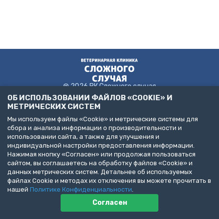
@ 2026 ВК Сложного случая
ОБ ИСПОЛЬЗОВАНИИ ФАЙЛОВ «COOKIE» И
МЕТРИЧЕСКИХ СИСТЕМ
Мы используем файлы «Cookie» и метрические системы для
Пользовательское соглашение
сбора и анализа информации о производительности и
Политика конфиденциальности
использовании сайта, а также для улучшения и
Публичная оферта
индивидуальной настройки предоставления информации.
ДЕЛАЙТЕ БИЗНЕС С НАМИ!
Нажимая кнопку «Согласен» или продолжая пользоваться
сайтом, вы соглашаетесь на обработку файлов «Cookie» и
Представлена информация об услугах следующих клиник:
данных метрических систем. Детальнее об используемых
Санкт-Петербург, пр. Народного Ополчения, д. 19, к. 1. (ООО
файлах Cookie и методах их отключения вы можете прочитать в
"НЕОТЛОЖНАЯ ВЕТЕРИНАРИЯ")
Санкт-Петербург, ул. Бухарестская, д. 122, к. 2 (ООО "КВМК")
нашей
Политике Конфиденциальности
.
Пушкин, Павловское шоссе, д. 101. (ООО "ВЦЦ")
Согласен