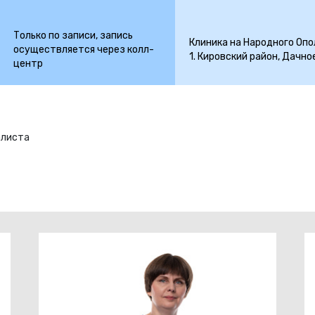
Только по записи, запись
Клиника на Народного Ополч
осуществляется через колл-
1. Кировский район, Дачно
центр
алиста