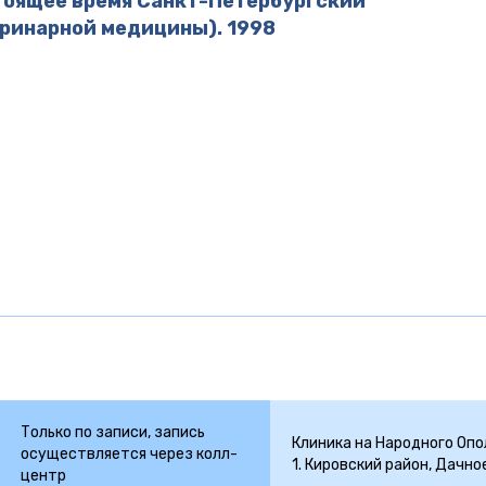
стоящее время Санкт-Петербургский
ринарной медицины). 1998
Только по записи, запись
Клиника на Народного Ополч
осуществляется через колл-
1. Кировский район, Дачно
центр