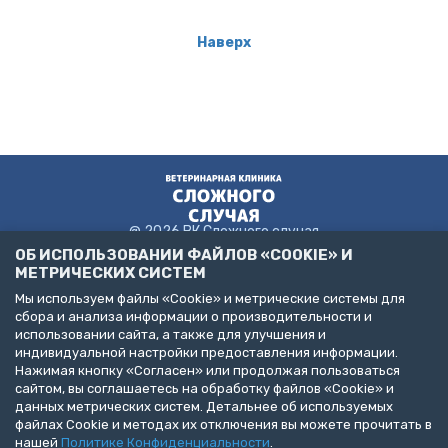
Наверх
@ 2026 ВК Сложного случая
ОБ ИСПОЛЬЗОВАНИИ ФАЙЛОВ «COOKIE» И
МЕТРИЧЕСКИХ СИСТЕМ
Мы используем файлы «Cookie» и метрические системы для
Пользовательское соглашение
сбора и анализа информации о производительности и
Политика конфиденциальности
использовании сайта, а также для улучшения и
Публичная оферта
индивидуальной настройки предоставления информации.
ДЕЛАЙТЕ БИЗНЕС С НАМИ!
Нажимая кнопку «Согласен» или продолжая пользоваться
сайтом, вы соглашаетесь на обработку файлов «Cookie» и
Представлена информация об услугах следующих клиник:
данных метрических систем. Детальнее об используемых
Санкт-Петербург, пр. Народного Ополчения, д. 19, к. 1. (ООО
файлах Cookie и методах их отключения вы можете прочитать в
"НЕОТЛОЖНАЯ ВЕТЕРИНАРИЯ")
Санкт-Петербург, ул. Бухарестская, д. 122, к. 2 (ООО "КВМК")
нашей
Политике Конфиденциальности
.