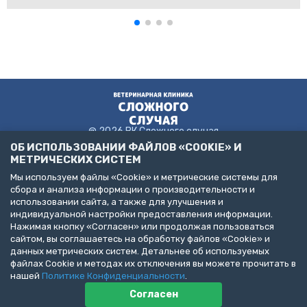
@ 2026 ВК Сложного случая
ОБ ИСПОЛЬЗОВАНИИ ФАЙЛОВ «COOKIE» И
МЕТРИЧЕСКИХ СИСТЕМ
Мы используем файлы «Cookie» и метрические системы для
Пользовательское соглашение
сбора и анализа информации о производительности и
Политика конфиденциальности
использовании сайта, а также для улучшения и
Публичная оферта
индивидуальной настройки предоставления информации.
ДЕЛАЙТЕ БИЗНЕС С НАМИ!
Нажимая кнопку «Согласен» или продолжая пользоваться
сайтом, вы соглашаетесь на обработку файлов «Cookie» и
Представлена информация об услугах следующих клиник:
данных метрических систем. Детальнее об используемых
Санкт-Петербург, пр. Народного Ополчения, д. 19, к. 1. (ООО
файлах Cookie и методах их отключения вы можете прочитать в
"НЕОТЛОЖНАЯ ВЕТЕРИНАРИЯ")
Санкт-Петербург, ул. Бухарестская, д. 122, к. 2 (ООО "КВМК")
нашей
Политике Конфиденциальности
.
Пушкин, Павловское шоссе, д. 101. (ООО "ВЦЦ")
Согласен