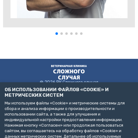
@ 2026 ВК Сложного случая
ОБ ИСПОЛЬЗОВАНИИ ФАЙЛОВ «COOKIE» И
МЕТРИЧЕСКИХ СИСТЕМ
Мы используем файлы «Cookie» и метрические системы для
Пользовательское соглашение
сбора и анализа информации о производительности и
Политика конфиденциальности
использовании сайта, а также для улучшения и
Публичная оферта
индивидуальной настройки предоставления информации.
ДЕЛАЙТЕ БИЗНЕС С НАМИ!
Нажимая кнопку «Согласен» или продолжая пользоваться
сайтом, вы соглашаетесь на обработку файлов «Cookie» и
Представлена информация об услугах следующих клиник:
данных метрических систем. Детальнее об используемых
Санкт-Петербург, пр. Народного Ополчения, д. 19, к. 1. (ООО