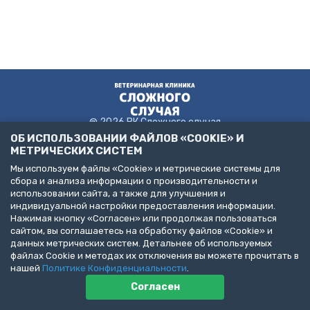
@ 2026 ВК Сложного случая
ОБ ИСПОЛЬЗОВАНИИ ФАЙЛОВ «COOKIE» И
МЕТРИЧЕСКИХ СИСТЕМ
Мы используем файлы «Cookie» и метрические системы для
Пользовательское соглашение
сбора и анализа информации о производительности и
Политика конфиденциальности
использовании сайта, а также для улучшения и
Публичная оферта
индивидуальной настройки предоставления информации.
ДЕЛАЙТЕ БИЗНЕС С НАМИ!
Нажимая кнопку «Согласен» или продолжая пользоваться
сайтом, вы соглашаетесь на обработку файлов «Cookie» и
Представлена информация об услугах следующих клиник:
данных метрических систем. Детальнее об используемых
Санкт-Петербург, пр. Народного Ополчения, д. 19, к. 1. (ООО
файлах Cookie и методах их отключения вы можете прочитать в
"НЕОТЛОЖНАЯ ВЕТЕРИНАРИЯ")
Санкт-Петербург, ул. Бухарестская, д. 122, к. 2 (ООО "КВМК")
нашей
Политике Конфиденциальности
.
Пушкин, Павловское шоссе, д. 101. (ООО "ВЦЦ")
Согласен