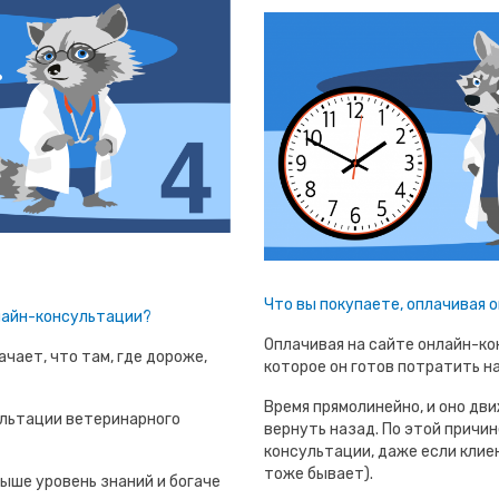
Что вы покупаете, оплачивая
лайн-консультации?
Оплачивая на сайте онлайн-ко
чает, что там, где дороже,
которое он готов потратить н
Время прямолинейно, и оно дви
льтации ветеринарного
вернуть назад. По этой причин
консультации, даже если клиен
тоже бывает).
ыше уровень знаний и богаче