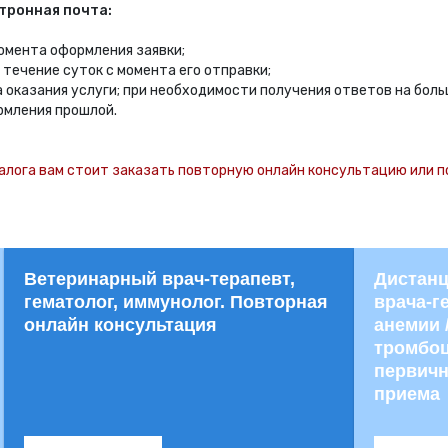
тронная почта:
момента оформления заявки;
в течение суток с момента его отправки;
да оказания услуги; при необходимости получения ответов на бо
рмления прошлой.
алога вам стоит заказать повторную онлайн консультацию или п
Ветеринарный врач-терапевт,
Дистанц
гематолог, иммунолог. Повторная
врача-г
онлайн консультация
анемии 
тромбоц
первичн
приема