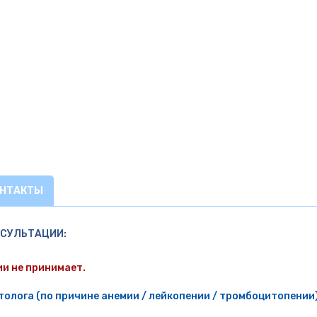
ОНТАКТЫ
НСУЛЬТАЦИИ:
ии не принимает.
олога (по причине анемии / лейкопении / тромбоцитопении)