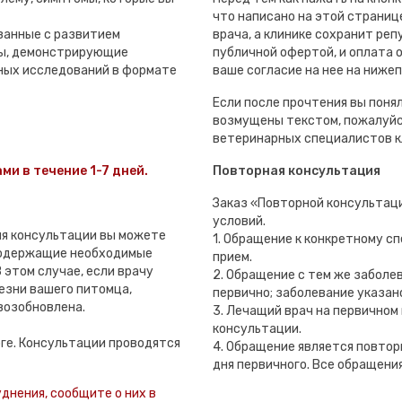
что написано на этой странице
занные с развитием
врача, а клинике сохранит ре
лы, демонстрирующие
публичной офертой, и оплата
ных исследований в формате
ваше согласие на нее на ниже
Если после прочтения вы понял
возмущены текстом, пожалуйс
ветеринарных специалистов к
ми в течение 1-7 дней.
Повторная консультация
Заказ «Повторной консультац
условий.
мя консультации вы можете
1. Обращение к конкретному с
содержащие необходимые
прием.
 этом случае, если врачу
2. Обращение с тем же заболе
езни вашего питомца,
первично; заболевание указан
возобновлена.
3. Лечащий врач на первичном
консультации.
рге. Консультации проводятся
4. Обращение является повтор
дня первичного. Все обращени
уднения, сообщите о них в