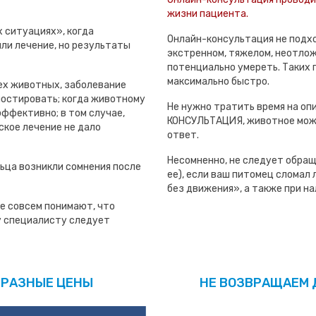
жизни пациента.
 ситуациях», когда
Онлайн-консультация не подхо
ли лечение, но результаты
экстренном, тяжелом, неотлож
потенциально умереть. Таких 
максимально быстро.
ех животных, заболевание
ностировать; когда животному
Не нужно тратить время на оп
эффективно; в том случае,
КОНСУЛЬТАЦИЯ, животное може
ское лечение не дало
ответ.
Несомненно, не следует обращ
ьца возникли сомнения после
ее), если ваш питомец сломал л
без движения», а также при нал
е совсем понимают, что
му специалисту следует
 РАЗНЫЕ ЦЕНЫ
НЕ ВОЗВРАЩАЕМ 